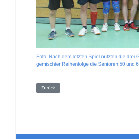
Foto: Nach dem letzten Spiel nutzten die dre
gemischter Reihenfolge die Senioren 50 und 
Vorheriger Beitrag: Siegerehrung der Nachwuch
Zurück