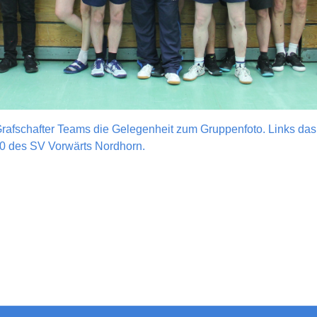
i Grafschafter Teams die Gelegenheit zum Gruppenfoto. Links 
60 des SV Vorwärts Nordhorn.
smannschaften