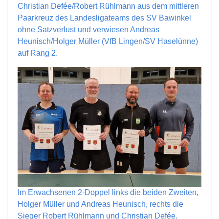
Christian Defée/Robert Rühlmann aus dem mittleren
Paarkreuz des Landesligateams des SV Bawinkel
ohne Satzverlust und verwiesen Andreas
Heunisch/Holger Müller (VfB Lingen/SV Haselünne)
auf Rang 2.
Im Erwachsenen 2-Doppel links die beiden Zweiten,
Holger Müller und Andreas Heunisch, rechts die
Sieger Robert Rühlmann und Christian Defée.