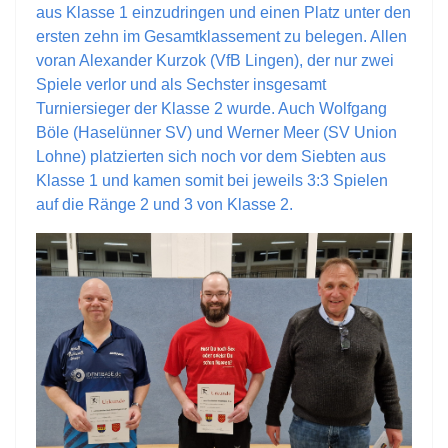
aus Klasse 1 einzudringen und einen Platz unter den
ersten zehn im Gesamtklassement zu belegen. Allen
voran Alexander Kurzok (VfB Lingen), der nur zwei
Spiele verlor und als Sechster insgesamt
Turniersieger der Klasse 2 wurde. Auch Wolfgang
Böle (Haselünner SV) und Werner Meer (SV Union
Lohne) platzierten sich noch vor dem Siebten aus
Klasse 1 und kamen somit bei jeweils 3:3 Spielen
auf die Ränge 2 und 3 von Klasse 2.