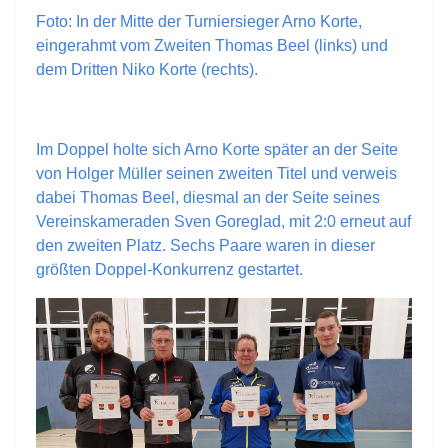
Foto: In der Mitte der Turniersieger Arno Korte,
eingerahmt vom Zweiten Thomas Beel (links) und
dem Dritten Niko Korte (rechts).
Im Doppel holte sich Arno Korte später an der Seite
von Holger Müller seinen zweiten Titel und verweis
dabei Thomas Beel, diesmal an der Seite seines
Vereinskameraden Sven Goreglad, mit 2:0 erneut auf
den zweiten Platz. Sechs Paare waren in dieser
größten Doppel-Konkurrenz gestartet.