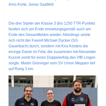
Arno Korte, Jonas Saalfeld
Die drei Starter der Klasse 3 (bis 1250 TTR-Punkte)
fanden sich am Ende erwartungsgemäß auch am
Ende des Gesamtfeldes wieder. Allerdings setzte
sich nicht der Favorit Michael Dycker (SG
Gauerbach) durch, sondern mit Kira Kösters die
einzige Dame im Feld, die zusammen mit Alexander
Kurzok somit für einen Doppelerfolg des VfB Lingen
sorgte. Martin Grönniger vom SV Union Meppen lief
auf Rang 3 ein.