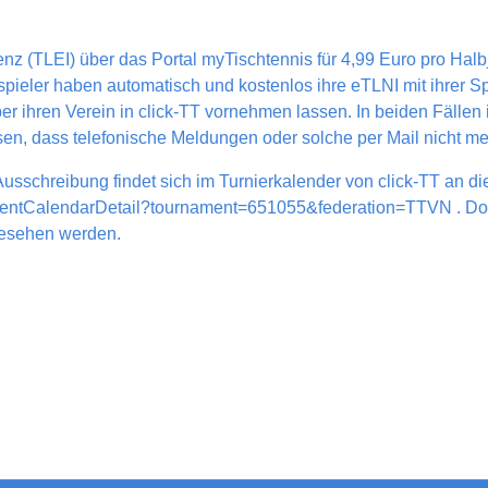
z (TLEI) über das Portal myTischtennis für 4,99 Euro pro Halbj
spieler haben automatisch und kostenlos ihre eTLNI mit ihrer S
r ihren Verein in click-TT vornehmen lassen. In beiden Fällen
esen, dass telefonische Meldungen oder solche per Mail nicht me
usschreibung findet sich im Turnierkalender von click-TT an die
entCalendarDetail?tournament=651055&federation=TTVN
. Do
gesehen werden.
n Regionsmeisterschaften genutzt werden?