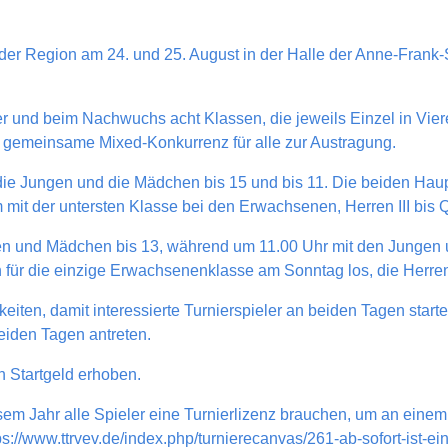
er Region am 24. und 25. August in der Halle der Anne-Frank-S
r und beim Nachwuchs acht Klassen, die jeweils Einzel in Vie
gemeinsame Mixed-Konkurrenz für alle zur Austragung.
e Jungen und die Mädchen bis 15 und bis 11. Die beiden Haup
mit der untersten Klasse bei den Erwachsenen, Herren III bis
 und Mädchen bis 13, während um 11.00 Uhr mit den Jungen u
für die einzige Erwachsenenklasse am Sonntag los, die Herren
eiten, damit interessierte Turnierspieler an beiden Tagen starten
eiden Tagen antreten.
n Startgeld erhoben.
sem Jahr alle Spieler eine Turnierlizenz brauchen, um an einem
ps://www.ttrvev.de/index.php/turnierecanvas/261-ab-sofort-ist-eine