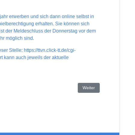
ahr erwerben und sich dann online selbst in
pielberechtigung erhalten. Sie können sich
 ist der Meldeschluss der Donnerstag vor dem
hr möglich sind.
ser Stelle:
https://ttvn.click-tt.de/cgi-
rt kann auch jeweils der aktuelle
Nächster Beitrag: Senioren
Weiter