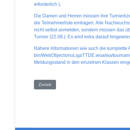
erforderlich
).
Die Damen und Herren müssen ihre Turnierlizen
die Teilnehmerliste eintragen. Alle Nachwuchs
nicht selbst anmelden, sondern müssen das übe
Turnier (22.08.). Es wird extra darauf hingewi
Nähere Informationen wie auch die komplette A
bin/WebObjects/nuLigaTTDE.woa/wa/tournam
Meldungsstand in den einzelnen Klassen ein
Vorheriger Beitrag: Kann MKTTlive schon bei de
Zurück