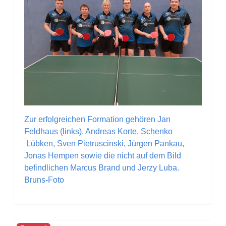
Zur erfolgreichen Formation gehören Jan
Feldhaus (links), Andreas Korte, Schenko
Lübken, Sven Pietruscinski, Jürgen Pankau,
Jonas Hempen sowie die nicht auf dem Bild
befindlichen Marcus Brand und Jerzy Luba.
Bruns-Foto