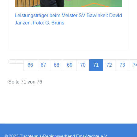
Leistungsträger beim Meister SV Bawinkel: David
Janzen. Foto: G. Bruns
66
67
68
69
70
71
72
73
7
Seite 71 von 76
© 2023 Tischtennis-Regionsverband Ems-Vechte e.V.