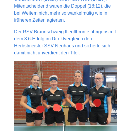
Mitentscheidend waren die Doppel (18:12), die
bei Weitem nicht mehr so wankelmütig wie in
früheren Zeiten agierten.
Der RSV Braunschweig II entthronte übrigens mit
dem 8:6-Erfolg im Direktvergleich den
Herbstmeister SSV Neuhaus und sicherte sich
damit nicht unverdient den Titel.