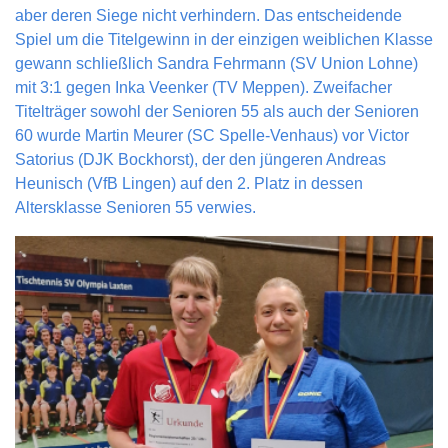
aber deren Siege nicht verhindern. Das entscheidende
Spiel um die Titelgewinn in der einzigen weiblichen Klasse
gewann schließlich Sandra Fehrmann (SV Union Lohne)
mit 3:1 gegen Inka Veenker (TV Meppen). Zweifacher
Titelträger sowohl der Senioren 55 als auch der Senioren
60 wurde Martin Meurer (SC Spelle-Venhaus) vor Victor
Satorius (DJK Bockhorst), der den jüngeren Andreas
Heunisch (VfB Lingen) auf den 2. Platz in dessen
Altersklasse Senioren 55 verwies.