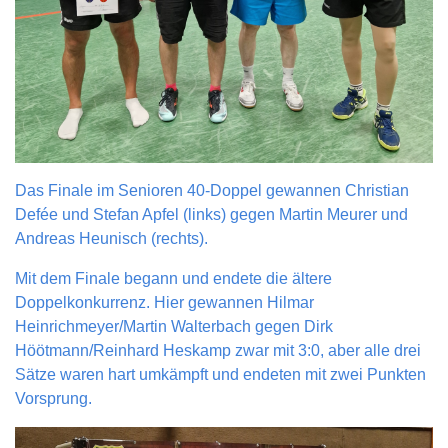
Das Finale im Senioren 40-Doppel gewannen Christian
Defée und Stefan Apfel (links) gegen Martin Meurer und
Andreas Heunisch (rechts).
Mit dem Finale begann und endete die ältere
Doppelkonkurrenz. Hier gewannen Hilmar
Heinrichmeyer/Martin Walterbach gegen Dirk
Höötmann/Reinhard Heskamp zwar mit 3:0, aber alle drei
Sätze waren hart umkämpft und endeten mit zwei Punkten
Vorsprung.