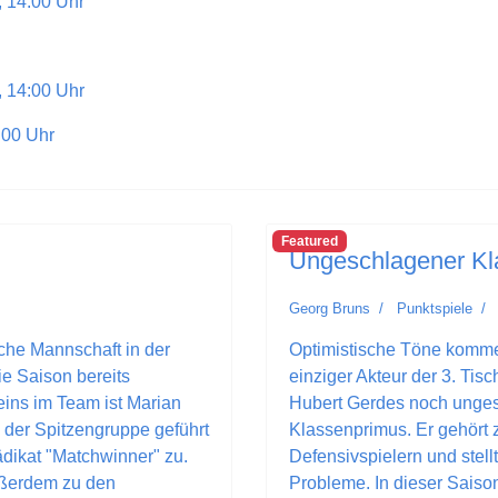
, 14:00 Uhr
, 14:00 Uhr
:00 Uhr
Featured
Ungeschlagener Kl
Georg Bruns
Punktspiele
sche Mannschaft in der
Optimistische Töne komme
ie Saison bereits
einziger Akteur der 3. Tis
ins im Team ist Marian
Hubert Gerdes noch unges
n der Spitzengruppe geführt
Klassenprimus. Er gehört
rädikat "Matchwinner" zu.
Defensivspielern und stel
außerdem zu den
Probleme. In dieser Saiso