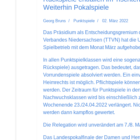
Weiterhin Pokalspiele
Georg Bruns
Punktspiele
02. März 2022
Das Präsidium als Entscheidungsgremium d
Verbandes Niedersachsen (TTVN) hat die U
Spielbetrieb mit dem Monat März aufgehob
In allen Punktspielklassen wird eine sogen
Rückspiele) ausgetragen. Das bedeutet, d
Vorrundenspiele absolviert werden. Ein ei
Heimrechts ist möglich. Pflichtspiele können
werden. Der Zeitraum für Punktspiele in d
Nachwuchsklassen wird bis einschließlich
Wochenende 23./24.04.2022 verlängert. Ni
werden dann kampflos gewertet.
Die Relegation wird unverändert am 7./8. Mai
Das Landespokalfinale der Damen und Herr