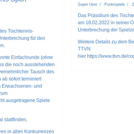
Super User
Punktspiele
2
Das Präsidium des Tischt
am 18.02.2022 in seiner O
Unterbrechung der Spielz
es Tischtennis-
nterbrechung für den
Weitere Details zu dem Bes
en.
TTVN
hier
https://www.ttvn.de/
annte Einfachrunde (ohne
ass die noch ausstehenden
nvernehmlicher Tausch des
 ab sofort terminiert
en Erwachsenen- und
 zum
cht ausgetragene Spiele
 stattfinden.
en in allen Konkurrenzen