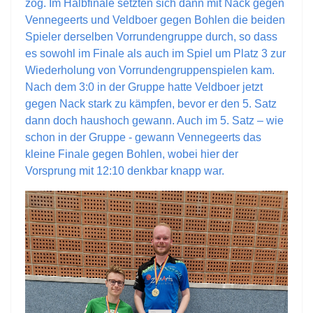
zog. Im Halbfinale setzten sich dann mit Nack gegen
Vennegeerts und Veldboer gegen Bohlen die beiden
Spieler derselben Vorrundengruppe durch, so dass
es sowohl im Finale als auch im Spiel um Platz 3 zur
Wiederholung von Vorrundengruppenspielen kam.
Nach dem 3:0 in der Gruppe hatte Veldboer jetzt
gegen Nack stark zu kämpfen, bevor er den 5. Satz
dann doch haushoch gewann. Auch im 5. Satz – wie
schon in der Gruppe - gewann Vennegeerts das
kleine Finale gegen Bohlen, wobei hier der
Vorsprung mit 12:10 denkbar knapp war.