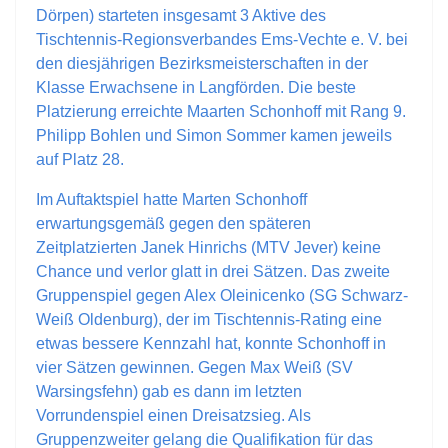
Dörpen) starteten insgesamt 3 Aktive des
Tischtennis-Regionsverbandes Ems-
Vechte
e. V. bei
den diesjährigen Bezirksmeisterschaften in der
Klasse Erwachsene in Langförden.
Die beste
Platzierung erreichte Maarten Schonhoff mit Rang 9.
Philipp Bohlen und Simon Sommer kamen jeweils
auf Platz 28.
Im Auftaktspiel hatte Marten Schonhoff
erwartungsgemäß gegen den späteren
Zeitplatzierten
Janek Hinrichs (MTV Jever)
keine
Chance und verlor glatt in drei Sätzen.
Das zweite
Gruppenspiel gegen Alex
Olei
n
icenko
(SG Schwarz-
Weiß Oldenburg), der im Tischtennis-Rating eine
etwas bessere Kennzahl hat, konnte Schonhoff in
vier Sätzen gewinnen. Gegen Max Weiß (SV
Warsingsfehn
) gab es dann im letzten
Vorrundenspiel einen Dreisatzsieg. Als
Gruppenzweiter gelang die Qualifikation für das