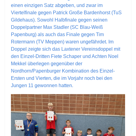
einen einzigen Satz abgeben, und zwar im
Viertelfinale gegen Patrick Große Bardenhorst (TuS
Gildehaus). Sowohl Halbfinale gegen seinen
Doppelpartner Max Stadler (SC Blau-Weiß
Papenburg) als auch das Finale gegen Tim
Rotermann (TV Meppen) waren ungefährdet. Im
Doppel zeigte sich das Laxtener Vereinsdoppel mit
den Einzel-Dritten Fiete Schaper und Achten Noel
Mekkel überlegen gegenüber der
Nordhorn/Papenburger Kombination des Einzel-
Ersten und Vierten, die im Vorjahr noch bei den
Jungen 11 gewonnen hatten.