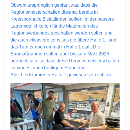
Obwohl ursprünglich geplant war, dass die
Regionsmeisterschaften diesmal bereits in
Kreissporthalle 2 stattfinden sollten, in der bessere
Lagermöglichkeiten für die Materialien des
Regionsverbandes geschaffen werden sollen und
die auch etwas breiter ist als die ältere Halle 1, fand
das Turnier noch einmal in Halle 1 statt. Die
Baumaßnahmen sollen aber bis zum März 2026
beendet sein, so dass diese Regionsmeisterschaften
zumindest nach heutigem Stand das
Abschiedsturnier in Halle 1 gewesen sein sollten.