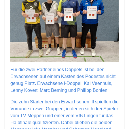
Für die zwei Partner eines Doppels ist bei den
Erwachsenen auf einem Kasten des Podestes nicht
genug Platz. Erwachsene I-Doppel: Kai Veenhuis,
Lenny Kovert, Marc Berning und Philipp Bohlen.
Die zehn Starter bei den Erwachsenen III spielten die
Vorrunde in zwei Gruppen, in denen sich drei Spieler
vom TV Meppen und einer vom VfB Lingen für das
Halbfinale qualifizierten. Dabei blieben die beiden