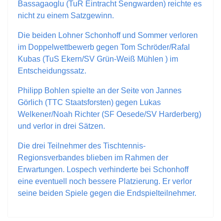
Bassagaoglu
(
Tu
R
Eintracht Sengwarden)
reichte es
nicht zu einem Satzgewinn.
Die beiden Lohner Schonhoff und Sommer verloren
im Doppelwettbewerb gegen Tom Schröder/Rafal
Kubas (T
u
S
Ekern
/SV Grün-Weiß
Mühlen )
im
E
ntscheidungssatz.
Philipp Bohlen spielte an der Seite von Jannes
Görlich (
TTC Staatsforsten
) gegen Lukas
Welkener
/Noah Richter (SF
Oesede
/SV Harderberg)
und verlor in drei Sätzen.
Die drei Teilnehmer des Tischtennis-
Regionsverbandes
blieben im Rahmen der
Erwartungen. Lospech verhinderte bei Schonhoff
eine eventuell noch bessere Platzierung. Er verlor
seine beiden Spiele gegen die Endspielteilnehmer.