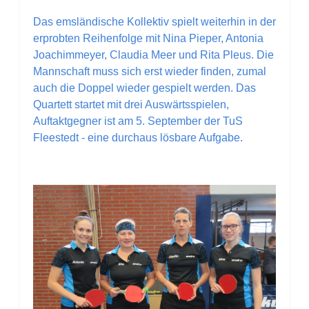
Das emsländische Kollektiv spielt weiterhin in der
erprobten Reihenfolge mit Nina Pieper, Antonia
Joachimmeyer, Claudia Meer und Rita Pleus. Die
Mannschaft muss sich erst wieder finden, zumal
auch die Doppel wieder gespielt werden. Das
Quartett startet mit drei Auswärtsspielen,
Auftaktgegner ist am 5. September der TuS
Fleestedt - eine durchaus lösbare Aufgabe.