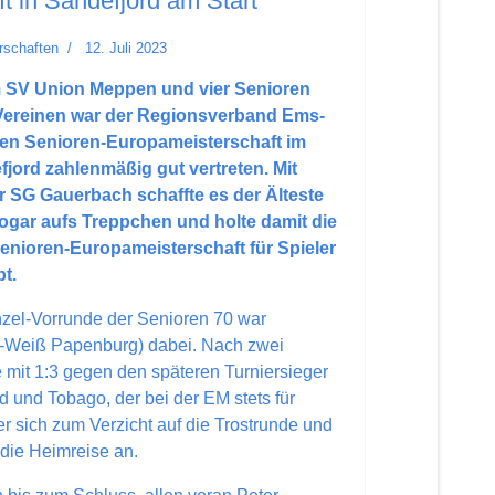
t in Sandefjord am Start
rschaften
12. Juli 2023
m SV Union Meppen und vier Senioren
Vereinen war der Regionsverband Ems-
igen Senioren-Europameisterschaft im
ord zahlenmäßig gut vertreten. Mit
 SG Gauerbach schaffte es der Älteste
ogar aufs Treppchen und holte damit die
 Senioren-Europameisterschaft für Spieler
t.
nzel-Vorrunde der Senioren 70 war
-Weiß Papenburg) dabei. Nach zwei
e mit 1:3 gegen den späteren Turniersieger
 und Tobago, der bei der EM stets für
 er sich zum Verzicht auf die Trostrunde und
 die Heimreise an.