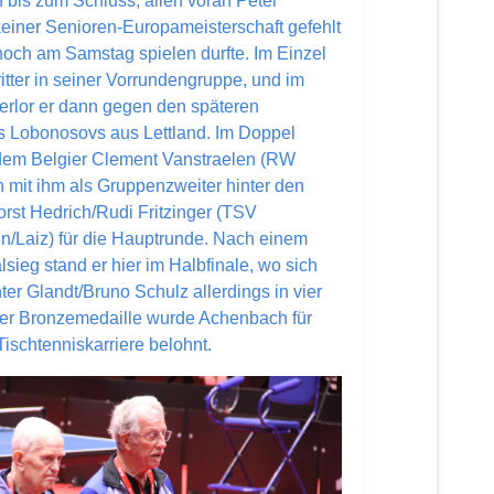
 bis zum Schluss, allen voran Peter
einer Senioren-Europameisterschaft gefehlt
noch am Samstag spielen durfte. Im Einzel
itter in seiner Vorrundengruppe, und im
verlor er dann gegen den späteren
s Lobonosovs aus Lettland. Im Doppel
 dem Belgier Clement Vanstraelen (RW
ch mit ihm als Gruppenzweiter hinter den
orst Hedrich/Rudi Fritzinger (TSV
n/Laiz) für die Hauptrunde. Nach einem
lsieg stand er hier im Halbfinale, wo sich
er Glandt/Bruno Schulz allerdings in vier
der Bronzemedaille wurde Achenbach für
Tischtenniskarriere belohnt.