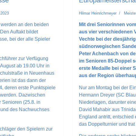
sse
Europameisterschaf
i 2023
Hilmar Heinrichmeyer
Meiste
 werden an den beiden
Mit drei Seniorinnen vo
en Auftakt bildet
aus vier verschiedenen 
se, bei der alle Spieler
Vechte bei der diesjähr
südnorwegischen Sandefj
Peter Achenbach von der
chführer zur Verfügung
im Senioren 85-Doppel s
. August ab 19.00 Uhr in
erste Medaille bei einer
Schulstraße in Neuenhaus
aus der Region überhaup
rien ist das dann der
4, deren erste Punktspiele
Nur am Montag bei der Ei
 werden. Dazwischen
Hermann Dreyer (SC Blau
 Senioren (25.8. in
Niederlagen, darunter ein
n und des Nachwuchses
David Mahabir aus Trinidad
England antritt, entschied
das Doppelturnier und trat
chläger den Spielern zur