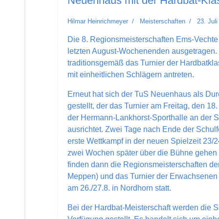
Neuenhaus mit der Hardbat-Kla
Hilmar Heinrichmeyer
Meisterschaften
23. Jul
Die 8. Regionsmeisterschaften Ems-Vechte
letzten August-Wochenenden ausgetragen. D
traditionsgemäß das Turnier der Hardbatklas
mit einheitlichen Schlägern antreten.
Erneut hat sich der TuS Neuenhaus als Dur
gestellt, der das Turnier am Freitag, den 18
der Hermann-Lankhorst-Sporthalle an der 
ausrichtet. Zwei Tage nach Ende der Schulfe
erste Wettkampf in der neuen Spielzeit 23/2
zwei Wochen später über die Bühne gehen
finden dann die Regionsmeisterschaften der
Meppen) und das Turnier der Erwachsene
am 26./27.8. in Nordhorn statt.
Bei der Hardbat-Meisterschaft werden die S