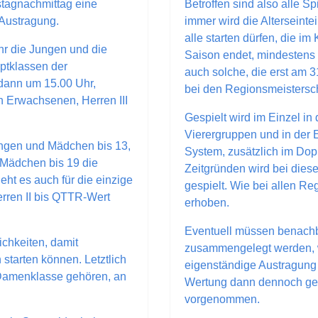
tagnachmittag eine
Betroffen sind also alle S
Austragung.
immer wird die Alterseinte
alle starten dürfen, die i
r die Jungen und die
Saison endet, mindestens 4
ptklassen der
auch solche, die erst am 3
dann um 15.00 Uhr,
bei den Regionsmeisterschaf
n Erwachsenen, Herren III
Gespielt wird im Einzel in
Vierergruppen und in der 
ngen und Mädchen bis 13,
System, zusätzlich im Do
Mädchen bis 19 die
Zeitgründen wird bei dies
ht es auch für die einzige
gespielt. Wie bei allen Re
rren II bis QTTR-Wert
erhoben.
Eventuell müssen benachba
ichkeiten, damit
zusammengelegt werden, w
 starten können. Letztlich
eigenständige Austragung f
ur Damenklasse gehören, an
Wertung dann dennoch get
vorgenommen.