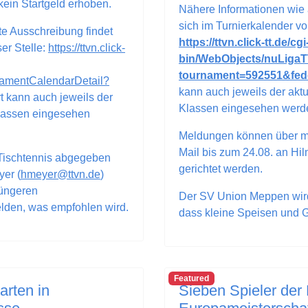
kein Startgeld erhoben.
Nähere Informationen wie 
sich im Turnierkalender von
te Ausschreibung findet
https://ttvn.click-tt.de/cgi
er Stelle:
https://ttvn.click-
bin/WebObjects/nuLigaT
tournament=592551&fed
amentCalendarDetail?
kann auch jeweils der akt
rt kann auch jeweils der
Klassen eingesehen werd
Klassen eingesehen
Meldungen können über m
Mail bis zum 24.08. an Hi
Tischtennis abgegeben
gerichtet werden.
yer (
hmeyer@ttvn.de
)
jüngeren
Der SV Union Meppen wird
lden, was empfohlen wird.
dass kleine Speisen und 
Featured
arten in
Sieben Spieler der