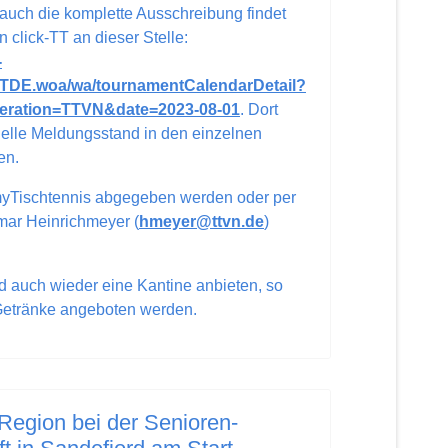
auch die komplette Ausschreibung findet
 click-TT an dieser Stelle:
-
TDE.woa/wa/tournamentCalendarDetail?
eration=TTVN&date=2023-08-01
. Dort
uelle Meldungsstand in den einzelnen
en.
yTischtennis abgegeben werden oder per
lmar Heinrichmeyer (
hmeyer@ttvn.de
)
 auch wieder eine Kantine anbieten, so
Getränke angeboten werden.
 Region bei der Senioren-