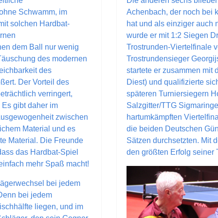
itliche
Die anderen sechs blieben
 ohne Schwamm, im
Achenbach, der noch bei k
mit solchen Hardbat-
hat und als einziger auch 
ernen
wurde er mit 1:2 Siegen Dr
en dem Ball nur wenig
Trostrunden-Viertelfinale 
r Täuschung des modernen
Trostrundensieger Georgij
eichbarkeit des
startete er zusammen mit
ert. Der Vorteil des
Diest) und qualifizierte si
trächtlich verringert,
späteren Turniersiegern H
. Es gibt daher im
Salzgitter/TTG Sigmaringe
 Ausgewogenheit zwischen
hartumkämpften Viertelfina
eichem Material und es
die beiden Deutschen Günt
te Material. Die Freunde
Sätzen durchsetzten. Mit 
dass das Hardbat-Spiel
den größten Erfolg seiner 
einfach mehr Spaß macht!
lägerwechsel bei jedem
 Denn bei jedem
ischhälfte liegen, und im