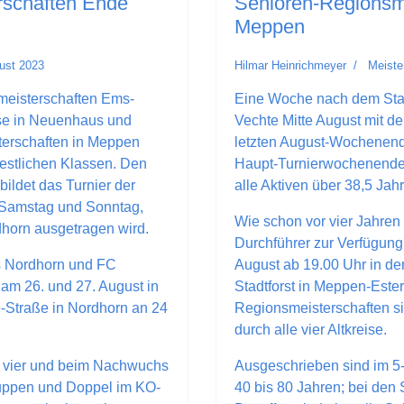
rschaften Ende
Senioren-Regionsme
Meppen
ust 2023
Hilmar Heinrichmeyer
Meiste
meisterschaften Ems-
Eine Woche nach dem Star
sse in Neuenhaus und
Vechte Mitte August mit d
erschaften in Meppen
letzten August-Wochenende
estlichen Klassen. Den
Haupt-Turnierwochenendes 
ldet das Turnier der
alle Aktiven über 38,5 Jahr
Samstag und Sonntag,
Wie schon vor vier Jahren
dhorn ausgetragen wird.
Durchführer zur Verfügung 
s Nordhorn und FC
August ab 19.00 Uhr in de
 am 26. und 27. August in
Stadtforst in Meppen-Ester
e-Straße in Nordhorn an 24
Regionsmeisterschaften sin
durch alle vier Altkreise.
 vier und beim Nachwuchs
Ausgeschrieben sind im 5
gruppen und Doppel im KO-
40 bis 80 Jahren; bei den S