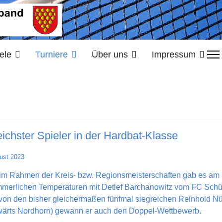
ele
Turniere
Über uns
Impressum
eichster Spieler in der Hardbat-Klasse
ust 2023
 im Rahmen der Kreis- bzw. Regionsmeisterschaften gab es am
erlichen Temperaturen mit Detlef Barchanowitz vom FC Schütto
h von den bisher gleichermaßen fünfmal siegreichen Reinhold 
wärts Nordhorn) gewann er auch den Doppel-Wettbewerb.