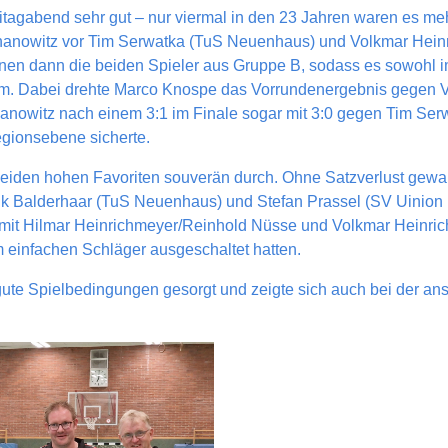
itagabend sehr gut – nur viermal in den 23 Jahren waren es m
chanowitz vor Tim Serwatka (TuS Neuenhaus) und Volkmar Hein
en dann die beiden Spieler aus Gruppe B, sodass es sowohl im
m. Dabei drehte Marco Knospe das Vorrundenergebnis gegen V
chanowitz nach einem 3:1 im Finale sogar mit 3:0 gegen Tim S
egionsebene sicherte.
 beiden hohen Favoriten souverän durch. Ohne Satzverlust gew
rik Balderhaar (TuS Neuenhaus) und Stefan Prassel (SV Uinio
 mit Hilmar Heinrichmeyer/Reinhold Nüsse und Volkmar Heinric
 einfachen Schläger ausgeschaltet hatten.
ute Spielbedingungen gesorgt und zeigte sich auch bei der an