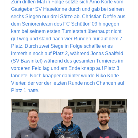
Zum dritten Mal in Folge setzte sich Arno Korte vom
Gastgeber SV Haselünne durch und gab bei seinen
sechs Siegen nur drei Sätze ab. Christian Defée aus
dem Seniorenteam des FC Schüttorf 09 hingegen
kam bei seinem ersten Turnierstart überhaupt nicht
gut weg und stand nach vier Runden nur auf dem 7.
Platz. Durch zwei Siege in Folge schaffte er es
immerhin noch auf Platz 2, während Jonas Saalfeld
(SV Bawinkel) während des gesamten Turnieres im
vorderen Feld lag und am Ende knapp auf Platz 3
landete. Noch knapper dahinter wurde Niko Korte
Vierter, der vor der letzten Runde noch Chancen auf
Platz 1 hatte.