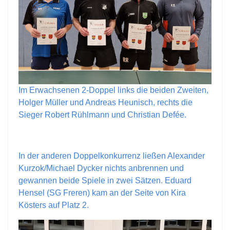
Im Erwachsenen 2-Doppel links die beiden Zweiten,
Holger Müller und Andreas Heunisch, rechts die
Sieger Robert Rühlmann und Christian Defée.
In der anderen Doppelkonkurrenz ließen Alexander
Kurzok/Michael Dycker nichts anbrennen und
gewannen beide Spiele in zwei Sätzen. Eduard
Hensel (SG Freren) kam an der Seite von Kira
Kösters auf Platz 2.