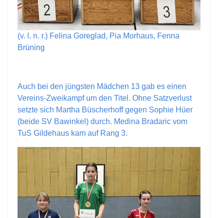
(v. l. n. r.) Felina Goreglad, Pia Morhaus, Fenna
Brüning
Auch bei den jüngsten Mädchen 13 gab es einen
Vereins-Zweikampf um den Titel. Ohne Satzverlust
setzte sich Martha Büscherhoff gegen Sophie Hüer
(beide SV Bawinkel) durch. Medina Bradaric vom
TuS Gildehaus kam auf Rang 3.