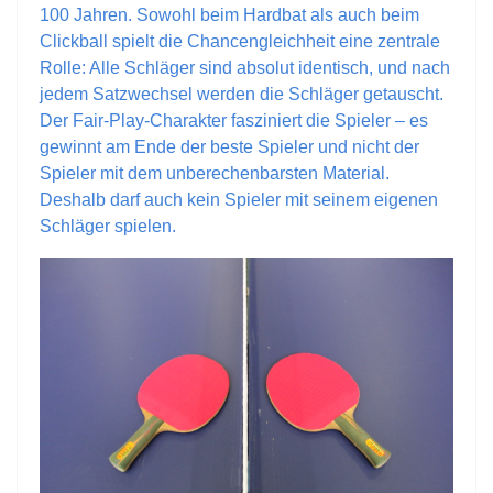
100 Jahren. Sowohl beim Hardbat als auch beim
Clickball spielt die Chancengleichheit eine zentrale
Rolle: Alle Schläger sind absolut identisch, und nach
jedem Satzwechsel werden die Schläger getauscht.
Der Fair-Play-Charakter fasziniert die Spieler – es
gewinnt am Ende der beste Spieler und nicht der
Spieler mit dem unberechenbarsten Material.
Deshalb darf auch kein Spieler mit seinem eigenen
Schläger spielen.