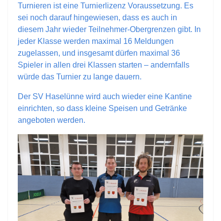
Turnieren ist eine Turnierlizenz Voraussetzung. Es
sei noch darauf hingewiesen, dass es auch in
diesem Jahr wieder Teilnehmer-Obergrenzen gibt. In
jeder Klasse werden maximal 16 Meldungen
zugelassen, und insgesamt dürfen maximal 36
Spieler in allen drei Klassen starten – andernfalls
würde das Turnier zu lange dauern.
Der SV Haselünne wird auch wieder eine Kantine
einrichten, so dass kleine Speisen und Getränke
angeboten werden.