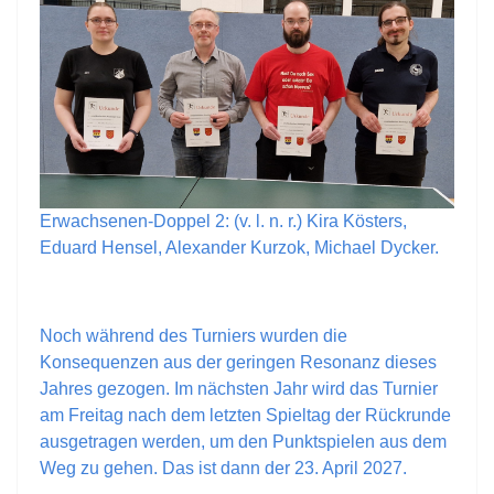
Erwachsenen-Doppel 2: (v. l. n. r.) Kira Kösters,
Eduard Hensel, Alexander Kurzok, Michael Dycker.
Noch während des Turniers wurden die
Konsequenzen aus der geringen Resonanz dieses
Jahres gezogen. Im nächsten Jahr wird das Turnier
am Freitag nach dem letzten Spieltag der Rückrunde
ausgetragen werden, um den Punktspielen aus dem
Weg zu gehen. Das ist dann der 23. April 2027.